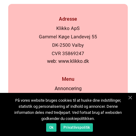
Adresse
web:
www.klikko.dk
Menu
Annoncering
Om os
På vores website bruges cookies til at huske dine indstillinger,
Cookies
statistik og personalisering af indhold og annoncer. Denne
information deles med tredjepart. Ved fortsat brug af websiden
Kontakt os
godkender du cookiepolitikken.
Sitemap
Ok
Privatlivspolitik