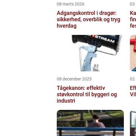
08 marts 2026
03
Adgangskontrol i dragør:
Kag
sikkerhed, overblik og tryg
fi
hverdag
fe
08 december 2025
02
Tågekanon: effektiv
Ef
støvkontrol til byggeri og
Vi
industri