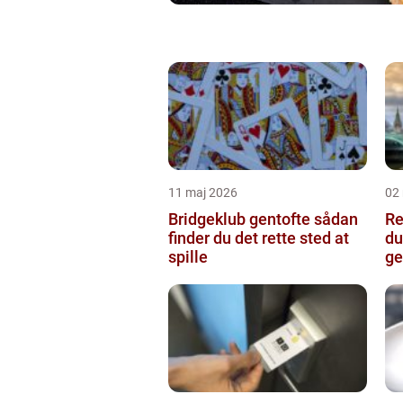
11 maj 2026
02
Bridgeklub gentofte sådan
Re
finder du det rette sted at
du
spille
ge