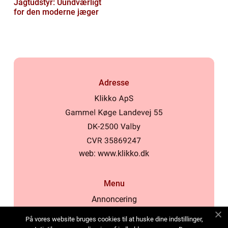
Jagtudstyr: Uundværligt
for den moderne jæger
Adresse
web:
www.klikko.dk
Menu
Annoncering
Om os
På vores website bruges cookies til at huske dine indstillinger,
Cookies