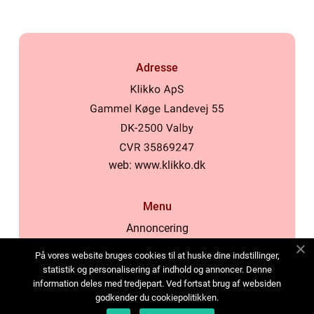
Adresse
web:
www.klikko.dk
Menu
Annoncering
Om os
På vores website bruges cookies til at huske dine indstillinger,
Cookies
statistik og personalisering af indhold og annoncer. Denne
information deles med tredjepart. Ved fortsat brug af websiden
Kontakt os
godkender du cookiepolitikken.
Sitemap